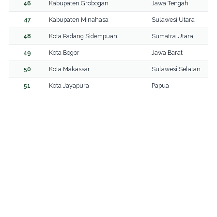
46
Kabupaten Grobogan
Jawa Tengah
47
Kabupaten Minahasa
Sulawesi Utara
48
Kota Padang Sidempuan
Sumatra Utara
49
Kota Bogor
Jawa Barat
50
Kota Makassar
Sulawesi Selatan
51
Kota Jayapura
Papua
52
Kota Tual
Maluku
53
Kota Banjarmasin
Kalimantan Selatan
54
Kota Dumai
Riau
55
Kota Mataram
Nusa Tenggara Barat
56
Kota Gunungsitoli
Sumatra Utara
57
Kabupaten Pesisir Barat
Lampung
58
Kabupaten Nagekeo
Nusa Tenggara Timur